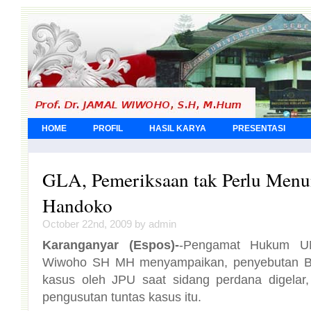
HOME
PROFIL
HASIL KARYA
PRESENTASI
GLA, Pemeriksaan tak Perlu Men
Handoko
October 22nd, 2009 by admin
Karanganyar (Espos)-
-Pengamat Hukum U
Wiwoho SH MH menyampaikan, pe
kasus oleh JPU saat sidang per
pengusutan tuntas kasus itu.