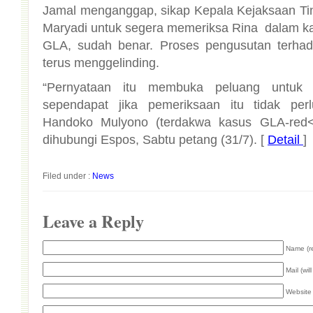
Jamal menganggap, sikap Kepala Kejaksaan Ting
Maryadi untuk segera memeriksa Rina dalam k
GLA, sudah benar. Proses pengusutan terhada
terus menggelinding.
“Pernyataan itu membuka peluang untuk 
sependapat jika pemeriksaan itu tidak pe
Handoko Mulyono (terdakwa kasus GLA-red<I
dihubungi Espos, Sabtu petang (31/7). [
Detail
]
Filed under :
News
Leave a Reply
Name (r
Mail (wil
Website