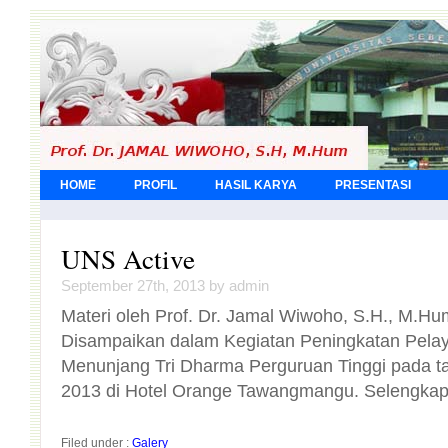
HOME
PROFIL
HASIL KARYA
PRESENTASI
UNS Active
September 27th, 2013 by admin
Materi oleh Prof. Dr. Jamal Wiwoho, S.H., M.Hu
Disampaikan dalam Kegiatan Peningkatan Pela
Menunjang Tri Dharma Perguruan Tinggi pada tangg
2013 di Hotel Orange Tawangmangu. Selengka
Filed under :
Galery