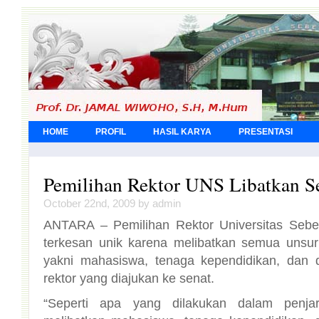
HOME
PROFIL
HASIL KARYA
PRESENTASI
Pemilihan Rektor UNS Libatkan 
October 22nd, 2009 by admin
ANTARA – Pemilihan Rektor Universitas Sebe
terkesan unik karena melibatkan semua unsur
yakni mahasiswa, tenaga kependidikan, dan 
rektor yang diajukan ke senat.
“Seperti apa yang dilakukan dalam penjar
melibatkan mahasiswa, tenaga kependidikan, d
hanya untuk mendapatkan tiket saja untuk dia
pada akhirnya memang senat yang mempunyai su