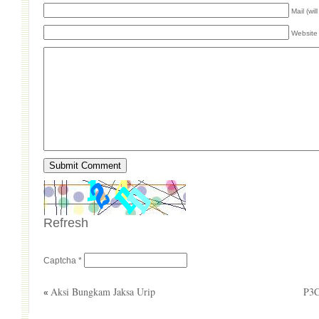
Mail (wil
Website
Refresh
Captcha
*
Aksi Bungkam Jaksa Urip
P3C
«