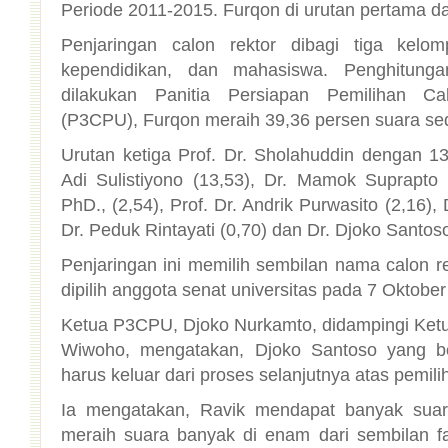
Periode 2011-2015. Furqon di urutan pertama d
Penjaringan calon rektor dibagi tiga kelo
kependidikan, dan mahasiswa. Penghitung
dilakukan Panitia Persiapan Pemilihan Ca
(P3CPU), Furqon meraih 39,36 persen suara se
Urutan ketiga Prof. Dr. Sholahuddin dengan 13
Adi Sulistiyono (13,53), Dr. Mamok Suprapto 
PhD., (2,54), Prof. Dr. Andrik Purwasito (2,16), 
Dr. Peduk Rintayati (0,70) dan Dr. Djoko Santoso
Penjaringan ini memilih sembilan nama calon r
dipilih anggota senat universitas pada 7 Oktober
Ketua P3CPU, Djoko Nurkamto, didampingi Ketua
Wiwoho, mengatakan, Djoko Santoso yang be
harus keluar dari proses selanjutnya atas pemili
Ia mengatakan, Ravik mendapat banyak suar
meraih suara banyak di enam dari sembilan fak
Sastra dan Seni Rupa, Fakultas Ekonomi, Fak
Politik, Fakutas Matematika dan Ilmu Pen