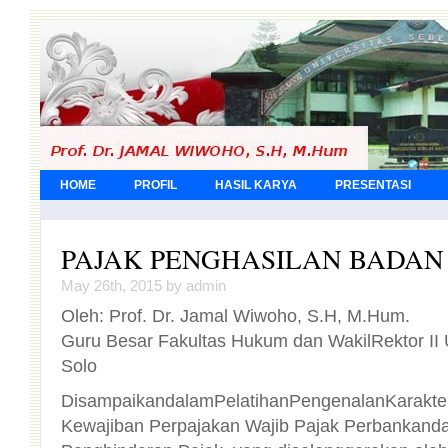
HOME
PROFIL
HASIL KARYA
PRESENTASI
PAJAK PENGHASILAN BADAN (
May 26th, 2015 by admin
Oleh: Prof. Dr. Jamal Wiwoho, S.H, M.Hum.
Guru Besar Fakultas Hukum dan WakilRektor II 
Solo
DisampaikandalamPelatihanPengenalanKarakter
Kewajiban Perpajakan Wajib Pajak Perbankan
Penghindaran Pajak, yang diselenggarakan ole
Korupsi (KPK) di Hotel MercureAncol Jakarta