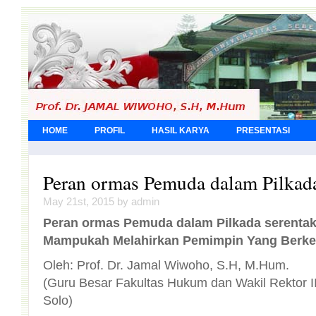
HOME
PROFIL
HASIL KARYA
PRESENTASI
Peran ormas Pemuda dalam Pilkada
May 21st, 2015 by admin
Peran
ormas
Pemuda
dalam
Pilkada
serenta
Mampukah
Melahirkan
Pemimpin
Yang
Berk
Oleh: Prof. Dr. Jamal Wiwoho, S.H, M.Hum.
(Guru Besar Fakultas Hukum dan Wakil Rektor I
Solo)