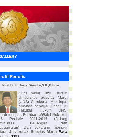
GALLERY
rofil Penulis
Prof. Dr. H. Jamal Wiwoho,S.H.,M.Hum.
Guru besar Ilmu Hukum
Universitas Sebelas Maret
(UNS) Surakarta. Mendapat
amanah sebagai Dosen di
Fakultas Hukum UNS.
rnah menjadi
Pembantu/Wakil Rektor II
NS Periode 2011-2015
(Bidang
Administrasi, Keuangan dan
pegawaian). Dan sekarang menjadi
ktor Universitas Sebelas Maret
Baca
lengkapnya...