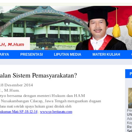
KARYA
PRESENTASI
LIPUTAN MEDIA
MATERI KULIAH
lan Sistem Pemasyarakatan?
P
 18 Desember 2014
H., M.Hum.
etyo bersama dengan menteri Hukum dan HAM
Nusakambangan Cilacap, Jawa Tengah menguatkan dugaan
dana mati setelah upaya hukum grasi ditolak oleh
Pe
ukuman Mati-SP-18-12-14
;
www.sp.beritasatu.com
U
Ke
Re
Se