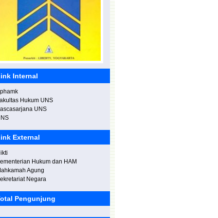
eresmian Gedung "Budi Tjahjono" di
oliteknik Negeri Madiun.
ink Internal
phamk
akultas Hukum UNS
engisi Kuliah Umum di Institusi Seni
ascasarjana UNS
ndonesia (ISI) Denpasar
UNS
ink External
ikti
ementerian Hukum dan HAM
ahkamah Agung
ekretariat Negara
otal Pengunjung
alan Sehat Bersama Staff di
nspektorat Jenderal, Kemenristekdikti.