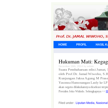
HOME
PROFIL
HASIL 
Hukuman Mati: Kegaga
December 19th, 2014 by admin
Suara Pembaharuan edisi Jumat,
oleh Prof.Dr. Jamal Wiwoho, S.
Kunjungan Jaksa Agung M Pras
Yasonna Hamonangan Laoly ke LP 
akan segera dilakukannya eksekusi terpi
Presiden Joko Widodo. Selengkapnya >>
H
Filed under :
Liputan Media
,
Nasional