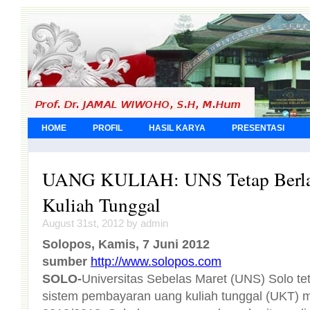
HOME
PROFIL
HASIL KARYA
PRESENTASI
UANG KULIAH: UNS Tetap Berl
Kuliah Tunggal
August 31st, 2012 by admin
Solopos, Kamis, 7 Juni 2012
sumber
http://www.solopos.com
SOLO-
Universitas Sebelas Maret (UNS) Solo t
sistem pembayaran uang kuliah tunggal (U
2012/2013. Sebelumnya muncul pemberi