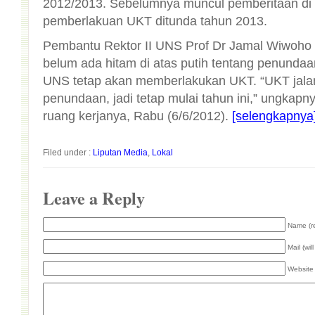
pemberlakuan UKT ditunda tahun 2013.
Pembantu Rektor II UNS Prof Dr Jamal Wiwoh
belum ada hitam di atas putih tentang penundaa
UNS tetap akan memberlakukan UKT. “UKT jalan te
penundaan, jadi tetap mulai tahun ini,” ungkapnya
ruang kerjanya, Rabu (6/6/2012).
[selengkapnya
Filed under :
Liputan Media
,
Lokal
Leave a Reply
Name (r
Mail (wil
Website