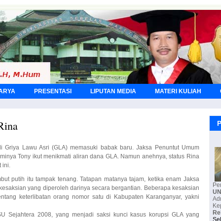
KARYA
PRESENTASI
LIPUTAN MEDIA
MATERI KULIAH
Rina
P
di Griya Lawu Asri (GLA) memasuki babak baru. Jaksa Penuntut Umum
minya Tony ikut menikmati aliran dana GLA. Namun anehnya, status Rina
ini.
mbut putih itu tampak tenang. Tatapan matanya tajam, ketika enam Jaksa
saksian yang diperoleh darinya secara bergantian. Beberapa kesaksian
tang keterlibatan orang nomor satu di Kabupaten Karanganyar, yakni
Pe
U
Ke
Re
U Sejahtera 2008, yang menjadi saksi kunci kasus korupsi GLA yang
upiah. Dari kesaksian Handoko inilah, Jaksa menyebut Bupati Rina dan
Se