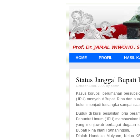
HOME
PROFIL
HASIL 
Status Janggal Bupati 
October 22nd, 2009 by admin
Kasus korupsi perumahan bersubsi
(JPU) menyebut Bupati Rina dan sua
belum menjadi tersangka sampai saat 
Duduk di kursi pesakitan, pria bera
Penuntut Umum (JPU) membacakan ke
yang menjawab berbagai dugaan ten
Bupati Rina Iriani Ratnaningsih.
Dialah Handoko Mulyono, Ketua KS
merugikan negara belasan miliar r