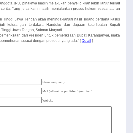
n Tinggi Jawa Tengah akan menindaklanjuti hasil sidang perdana kasus
juti keterangan terdakwa Handoko dan dugaan keterlibatan Bupati
n Tinggi Jawa Tengah, Salman Maryadi.
n pemeriksaan dari Presiden untuk pemeriksaan Bupati Karanganyar, maka
 permohonan sesuai dengan prosedur yang ada.” [
Detail
]
P
"
M
Name (required)
Mail (will not be published) (required)
Website
W