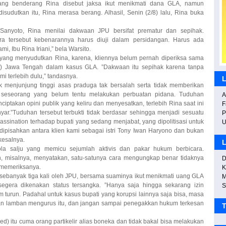
Sanyoto, Rina menilai dakwaan JPU bersifat prematur dan sepihak.
a tersebut kebenarannya harus diuji dalam persidangan. Harus ada
i, Ibu Rina Iriani,” bela Warsito.
yang menyudutkan Rina, karena, kliennya belum pernah diperiksa sama
ati) Jawa Tengah dalam kasus GLA. ”Dakwaan itu sepihak karena tanpa
i terlebih dulu,” tandasnya.
L
k menjunjung tinggi asas praduga tak bersalah serta tidak memberikan
 seseorang yang belum tentu melakukan perbuatan pidana. Tuduhan
ciptakan opini publik yang keliru dan menyesatkan, terlebih Rina saat ini
yar.”Tuduhan tersebut terbukti tidak berdasar sehingga menjadi sesuatu
sassination terhadap bupati yang sedang menjabat, yang dipolitisasi untuk
s dipisahkan antara klien kami sebagai istri Tony Iwan Haryono dan bukan
A
M
I
F
P
kesalnya.
L
la salju yang memicu sejumlah aktivis dan pakar hukum berbicara.
, misalnya, menyatakan, satu-satunya cara mengungkap benar tidaknya
D
s memeriksanya.
K
ebanyak tiga kali oleh JPU, bersama suaminya ikut menikmati uang GLA
segera dikenakan status tersangka. ”Hanya saja hingga sekarang izin
urun. Padahal untuk kasus bupati yang korupsi lainnya saja bisa, masa
ngan lamban mengurus itu, dan jangan sampai penegakkan hukum terkesan
M
S
P
P
T
M
d) itu cuma orang partikelir alias boneka dan tidak bakal bisa melakukan
uasaan yang lebih besar. Jadi kalau bilang tidak ada kekuasaan yang