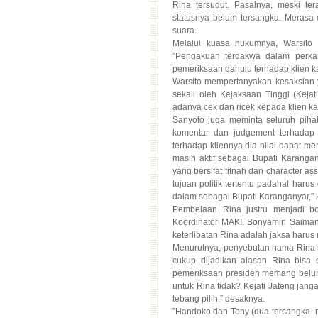
suara.
Melalui kuasa hukumnya, Warsito 
”Pengakuan terdakwa dalam perkar
pemeriksaan dahulu terhadap klien kam
Warsito mempertanyakan kesaksian 
sekali oleh Kejaksaan Tinggi (Kej
adanya cek dan ricek kepada klien kam
Sanyoto juga meminta seluruh piha
komentar dan judgement terhadap
terhadap kliennya dia nilai dapat men
masih aktif sebagai Bupati Karangan
yang bersifat fitnah dan character as
tujuan politik tertentu padahal haru
dalam sebagai Bupati Karanganyar,” 
Pembelaan Rina justru menjadi bo
Koordinator MAKI, Bonyamin Saiman
keterlibatan Rina adalah jaksa haru
Menurutnya, penyebutan nama Rina s
cukup dijadikan alasan Rina bisa 
pemeriksaan presiden memang belum t
untuk Rina tidak? Kejati Jateng ja
tebang pilih,” desaknya.
”Handoko dan Tony (dua tersangka -re
korupsi tanpa adanya dukungan kek