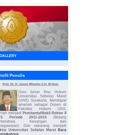
GALLERY
rofil Penulis
Prof. Dr. H. Jamal Wiwoho,S.H.,M.Hum.
Guru besar Ilmu Hukum
Universitas Sebelas Maret
(UNS) Surakarta. Mendapat
amanah sebagai Dosen di
Fakultas Hukum UNS.
rnah menjadi
Pembantu/Wakil Rektor II
NS Periode 2011-2015
(Bidang
Administrasi, Keuangan dan
pegawaian). Dan sekarang menjadi
ktor Universitas Sebelas Maret
Baca
lengkapnya...