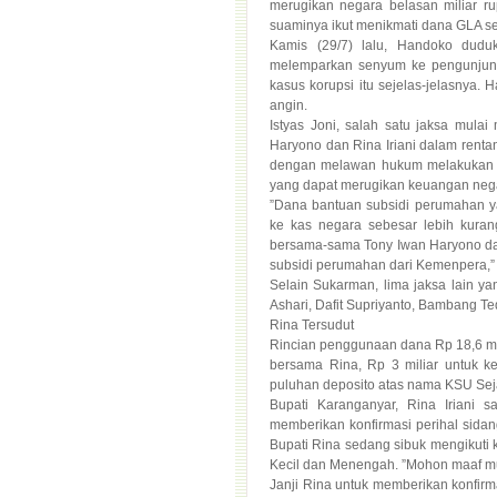
suaminya ikut menikmati dana GLA se
Kamis (29/7) lalu, Handoko dudu
melemparkan senyum ke pengunjung
kasus korupsi itu sejelas-jelasnya.
angin.
Istyas Joni, salah satu jaksa mu
Haryono dan Rina Iriani dalam renta
dengan melawan hukum melakukan pe
yang dapat merugikan keuangan neg
”Dana bantuan subsidi perumahan ya
ke kas negara sebesar lebih kuran
bersama-sama Tony Iwan Haryono dan 
subsidi perumahan dari Kemenpera,”
Selain Sukarman, lima jaksa lain y
Ashari, Dafit Supriyanto, Bambang T
Rina Tersudut
Rincian penggunaan dana Rp 18,6 mili
bersama Rina, Rp 3 miliar untuk kep
puluhan deposito atas nama KSU Sejah
Bupati Karanganyar, Rina Iriani 
memberikan konfirmasi perihal sida
Bupati Rina sedang sibuk mengikuti
Kecil dan Menengah. ”Mohon maaf mun
Janji Rina untuk memberikan konfirma
Rina tersudut. Pasalnya, meski t
statusnya belum tersangka. Merasa d