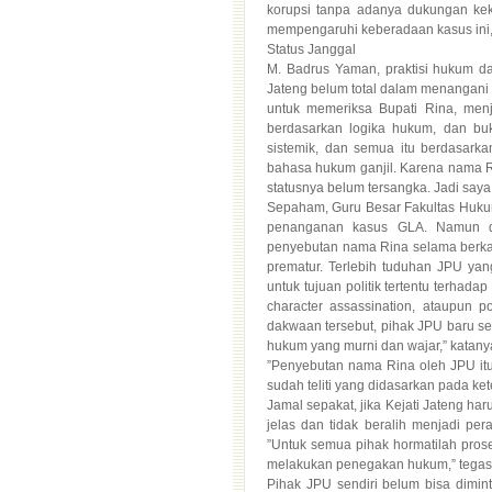
mempengaruhi keberadaan kasus ini
Status Janggal
M. Badrus Yaman, praktisi hukum d
Jateng belum total dalam menangani 
untuk memeriksa Bupati Rina, menj
berdasarkan logika hukum, dan bukt
sistemik, dan semua itu berdasark
bahasa hukum ganjil. Karena nama Ri
statusnya belum tersangka. Jadi saya 
Sepaham, Guru Besar Fakultas Hukum
penanganan kasus GLA. Namun d
penyebutan nama Rina selama berkal
prematur. Terlebih tuduhan JPU yang
untuk tujuan politik tertentu terhada
character assassination, ataupun 
dakwaan tersebut, pihak JPU baru s
hukum yang murni dan wajar,” katany
”Penyebutan nama Rina oleh JPU itu 
sudah teliti yang didasarkan pada ke
Jamal sepakat, jika Kejati Jateng h
jelas dan tidak beralih menjadi per
”Untuk semua pihak hormatilah prose
melakukan penegakan hukum,” tegas
Pihak JPU sendiri belum bisa dimint
menurut Faizal Banu, salah seorang a
kasus GLA. ”Nanti ada saatnya kami