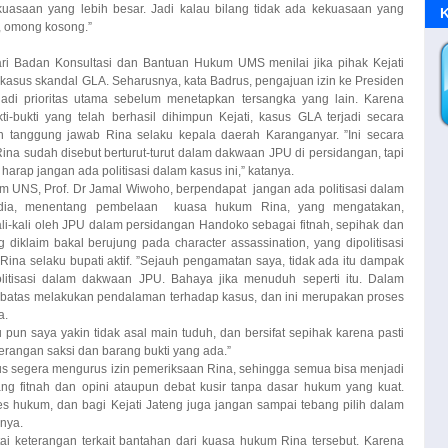
, omong kosong.”
ari Badan Konsultasi dan Bantuan Hukum UMS menilai jika pihak Kejati
kasus skandal GLA. Seharusnya, kata Badrus, pengajuan izin ke Presiden
adi prioritas utama sebelum menetapkan tersangka yang lain. Karena
i-bukti yang telah berhasil dihimpun Kejati, kasus GLA terjadi secara
an tanggung jawab Rina selaku kepala daerah Karanganyar. ”Ini secara
na sudah disebut berturut-turut dalam dakwaan JPU di persidangan, tapi
harap jangan ada politisasi dalam kasus ini,” katanya.
B
W
M
 UNS, Prof. Dr Jamal Wiwoho, berpendapat jangan ada politisasi dalam
ia, menentang pembelaan kuasa hukum Rina, yang mengatakan,
i-kali oleh JPU dalam persidangan Handoko sebagai fitnah, sepihak dan
 diklaim bakal berujung pada character assassination, yang dipolitisasi
p Rina selaku bupati aktif. ”Sejauh pengamatan saya, tidak ada itu dampak
politisasi dalam dakwaan JPU. Bahaya jika menuduh seperti itu. Dalam
ebatas melakukan pendalaman terhadap kasus, dan ini merupakan proses
I
a.
pun saya yakin tidak asal main tuduh, dan bersifat sepihak karena pasti
terangan saksi dan barang bukti yang ada.”
arus segera mengurus izin pemeriksaan Rina, sehingga semua bisa menjadi
ang fitnah dan opini ataupun debat kusir tanpa dasar hukum yang kuat.
s hukum, dan bagi Kejati Jateng juga jangan sampai tebang pilih dalam
nya.
ai keterangan terkait bantahan dari kuasa hukum Rina tersebut. Karena
nggota JPU, pihaknya masih melakukan penyelidikkan lebih lanjut terkait
 cerita. Yang jelas kami masih menjalankan proses hukum sesuai aturan