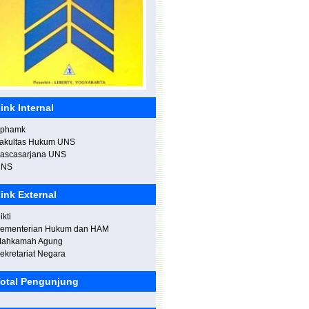
ink Internal
phamk
engisi Kuliah Umum di Institusi Seni
ndonesia (ISI) Denpasar
akultas Hukum UNS
ascasarjana UNS
UNS
ink External
ikti
ementerian Hukum dan HAM
ahkamah Agung
ekretariat Negara
eningkatan Kapasitas Aparat
engawasan Internal dalam
otal Pengunjung
elakukan Audit Investigatif