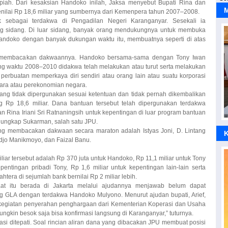
M
nilai Rp 18,6 miliar yang sumbernya dari Kemenpera tahun 2007–2008.
k sebagai terdakwa di Pengadilan Negeri Karanganyar. Sesekali ia
 sidang. Di luar sidang, banyak orang mendukungnya untuk membuka
 Handoko dengan banyak dukungan waktu itu, membuatnya seperti di atas
lai membacakan dakwaannya. Handoko bersama-sama dengan Tony Iwan
ng waktu 2008–2010 didakwa telah melakukan atau turut serta melakukan
rbuatan memperkaya diri sendiri atau orang lain atau suatu korporasi
ara atau perekonomian negara.
ng tidak dipergunakan sesuai ketentuan dan tidak pernah dikembalikan
g Rp 18,6 miliar. Dana bantuan tersebut telah dipergunakan terdakwa
Rina Iriani Sri Ratnaningsih untuk kepentingan di luar program bantuan
P
 ungkap Sukarman, salah satu JPU.
ang membacakan dakwaan secara maraton adalah Istyas Joni, D. Lintang
K
edjo Manikmoyo, dan Faizal Banu.
ar tersebut adalah Rp 370 juta untuk Handoko, Rp 11,1 miliar untuk Tony
entingan pribadi Tony, Rp 1,6 miliar untuk kepentingan lain-lain serta
tera di sejumlah bank bernilai Rp 2 miliar lebih.
saat itu berada di Jakarta melalui ajudannya menjawab belum dapat
ng GLA dengan terdakwa Handoko Mulyono. Menurut ajudan bupati, Arief,
 kegiatan penyerahan penghargaan dari Kementerian Koperasi dan Usaha
gkin besok saja bisa konfirmasi langsung di Karanganyar,” tuturnya.
S
si ditepati. Soal rincian aliran dana yang dibacakan JPU membuat posisi
erang benderang Rina disebut jaksa ikut menikmati dana GLA, namun
isudutkan itu, Rina merasa berang. Alhasil, Senin (2/8) lalu, Rina buka
c