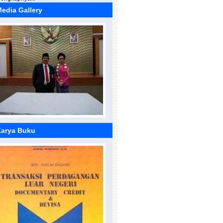
edia Gallery
elantikan Rektor Terpilih UNIMA
arya Buku
ilahturahmi dan Halal bihalal dengan
ivitas akademi UNIMA.