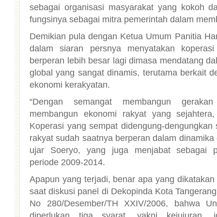
fungsinya sebagai mitra pemerintah dalam me
Demikian pula dengan Ketua Umum Panitia Ha
dalam siaran persnya menyatakan koperas
berperan lebih besar lagi dimasa mendatang 
global yang sangat dinamis, terutama berkai
ekonomi kerakyatan.
“Dengan semangat membangun gerakan 
membangun ekonomi rakyat yang sejahtera, 
Koperasi yang sempat didengung-dengungkan 
rakyat sudah saatnya berperan dalam dinamika 
ujar Soeryo, yang juga menjabat sebagai 
periode 2009-2014.
Apapun yang terjadi, benar apa yang dikatakan
saat diskusi panel di Dekopinda Kota Tangerang,
No 280/Desember/TH XXIV/2006, bahwa Un
diperlukan tiga syarat, yakni kejujuran, i
Menurutnya, modal utama koperasi sebenarn
tetapi kejujuran. Keterpurukan ekonomi kita te