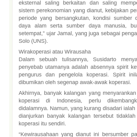
Solo (UNS).
Wirakoperasi atau Wirausaha
Dalam sebuah tulisannya, Susidarto meny
penyebab utamanya adalah absennya spirit ke
pengurus dan pengelola koperasi. Spirit ini
dibumikan oleh segenap awak-awak koperasi.
Akhirnya, banyak kalangan yang menyaranka
koperasi di Indonesia, perlu dikembangk
didalamnya. Namun, yang kurang disadari iala
dianjurkan banyak kalangan tersebut tidakla
koperasi itu sendiri.
“Kewirausahaan yang dianut ini bersumber pa
yang memuja keuntungan dan uang yang sebesa
utama dan menganggap persaingan adalah 
seringkali tanpa mempersoalkan cara dan etik
gerakannya tidaklah memerlukan kewirausahaan