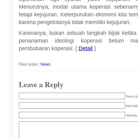
karena pengelolanya tidak memiliki kejujuran.
Karenanya, bukan sebuah langkah bijak ketik
penanaman ideologi koperasi belum ma
pembubaran koperasi. [
Detail
]
Filed under :
News
Leave a Reply
Name (r
Mail (wil
Website