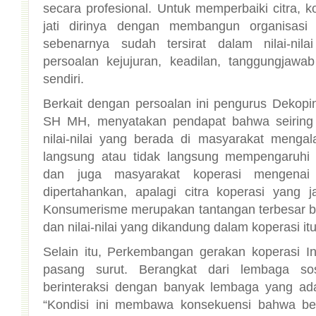
sendiri.
Berkait dengan persoalan ini pengurus Dekop
SH MH, menyatakan pendapat bahwa seiring
nilai-nilai yang berada di masyarakat mengal
langsung atau tidak langsung mempengaruhi 
dan juga masyarakat koperasi mengenai 
dipertahankan, apalagi citra koperasi yang 
Konsumerisme merupakan tantangan terbesar bag
dan nilai-nilai yang dikandung dalam koperasi itu
Selain itu, Perkembangan gerakan koperasi I
pasang surut. Berangkat dari lembaga sos
berinteraksi dengan banyak lembaga yang ada
“Kondisi ini membawa konsekuensi bahwa be
eksternal saling berkaitan dan saling mempe
sistem perekonomian yang dianut, kebijakan pe
periode yang bersangkutan, kondisi sumber
daya alam serta sumber daya manusia, buda
setempat,” ujar Jamal, yang juga sebagai pengaj