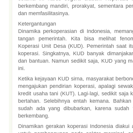
dan memfasilitasinya.
Ketergantungan
Dinamika perkoperasian di Indonesia, memang
tangan pemerintah. Kita bisa melihat feno
Koperasi Unit Desa (KUD). Pemerintah saat i
koperasi. Singkatnya, KUD banyak dimanjakan
dan bantuan. Namun sedikit saja, KUD yang m
ini.
Ketika kejayaan KUD sirna, masyarakat berbo
mengajukan pendirian koperasi, apalagi sewa
kredit usaha tani (KUT). Lagi-lagi, sedikit saj
bertahan. Selebihnya entah kemana. Bahkan
sudah ada yang dibubarkan, karena sudah t
berkembang.
Dinamikan gerakan koperasi Indonesia diakui a
untuk pembangunan pada sektor marginal, sep
sektor informal yang masih bergerak dengan fa
teknologi dan informasi. Koperasi termasuk al
memberikan kesempatan kepada sektor tradisio
dengan masyarakat modern. Karena pada ha
gerakan masyarakat, terdapat anggapan umum 
timbul jika tidak ada program khusus dari 
kebanyakan negara berkembang, peranan pem
yang mengakibatkan ketergantungan dan k