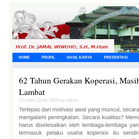
HOME
PROFIL
HASIL KARYA
PRESENTASI
62 Tahun Gerakan Koperasi, Masih
Lambat
October 22nd, 2009 by admin
Terlepas dari motivasi awal yang muncul, secara
mengalami peningkatan. Secara kualitas? Me
harus diselesaikan oleh lembaga-lembaga yan
termasuk pelaku usaha koperasi itu sendir