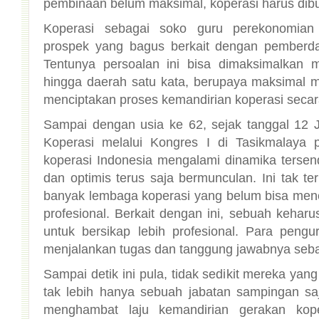
pembinaan belum maksimal, koperasi harus dib
Koperasi sebagai soko guru perekonomian 
prospek yang bagus berkait dengan pemberd
Tentunya persoalan ini bisa dimaksimalkan 
hingga daerah satu kata, berupaya maksimal 
menciptakan proses kemandirian koperasi secara
Sampai dengan usia ke 62, sejak tanggal 12 Ju
Koperasi melalui Kongres I di Tasikmalaya
koperasi Indonesia mengalami dinamika tersend
dan optimis terus saja bermunculan. Ini tak te
banyak lembaga koperasi yang belum bisa me
profesional. Berkait dengan ini, sebuah kehar
untuk bersikap lebih profesional. Para peng
menjalankan tugas dan tanggung jawabnya seba
Sampai detik ini pula, tidak sedikit mereka yan
tak lebih hanya sebuah jabatan sampingan saja
menghambat laju kemandirian gerakan kope
secara profesional. Untuk memperbaiki citra, 
jati dirinya dengan membangun organisasi 
sebenarnya sudah tersirat dalam nilai-nila
persoalan kejujuran, keadilan, tanggungjawa