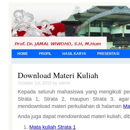
HOME
PROFIL
HASIL KARYA
PRESENTASI
Download Materi Kuliah
October 1st, 2010 by admin
Kepada seluruh mahasiswa yang mengikuti per
Strata 1, Strata 2, maupun Strata 3, aga
mendownload materi perkuliahan di halaman
Mat
Anda juga dapat mendownload materi kuliah, dib
Mata kuliah Strata 1