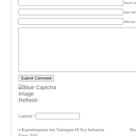
Name (r
Mail (wil
Website
Refresh
Captcha
*
Kepemimpinan dan Tantangan Di Era Indonesia
Str
«
Emas 2045