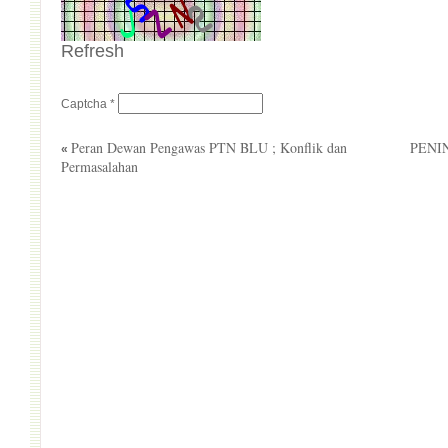
Refresh
Captcha
*
Peran Dewan Pengawas PTN BLU ; Konflik dan
PENI
UNT
«
Permasalahan