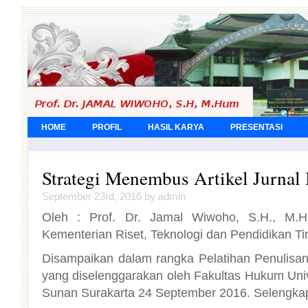
HOME
PROFIL
HASIL KARYA
PRESENTASI
Strategi Menembus Artikel Jurnal 
September 23rd, 2016 by admin
Oleh : Prof. Dr. Jamal Wiwoho, S.H., M.H
Kementerian Riset, Teknologi dan Pendidikan Ti
Disampaikan dalam rangka Pelatihan Penulisan A
yang diselenggarakan oleh Fakultas Hukum Univ
Sunan Surakarta 24 September 2016. Selengk