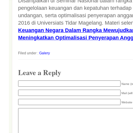
Disampaikan di Seminar Nasional dalam rangka 
pengelolaan keuangan dan kepatuhan terha
undangan, serta optimalisasi penyerapan angg
2016 di Universiats Tidar Magelang. Materi sel
Keuangan Negara Dalam Rangka Mewujudk
Meningkatkan Optimalisasi Penyerapan Ang
Filed under :
Galery
Leave a Reply
Name (r
Mail (wil
Website