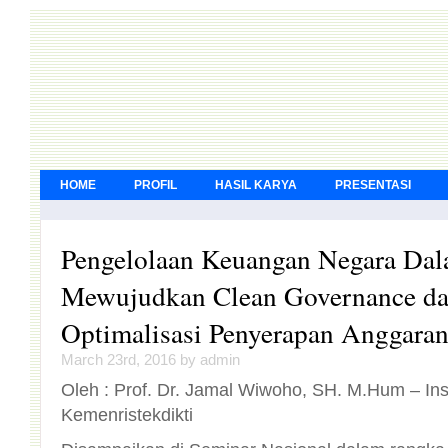
HOME
PROFIL
HASIL KARYA
PRESENTASI
Pengelolaan Keuangan Negara Da
Mewujudkan Clean Governance dan M
Optimalisasi Penyerapan Anggara
March 23rd, 2016 by admin
Oleh : Prof. Dr. Jamal Wiwoho, SH. M.Hum – Ins
Kemenristekdikti