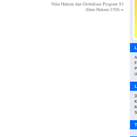
Nilai Hukum dan Globalisasi Program S3
(Ilmu Hukum UNS)
»
I
L
A
F
P
W
L
D
K
M
S
T
P