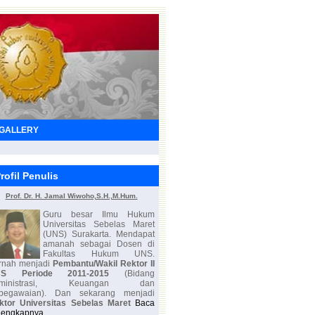
GALLERY
rofil Penulis
Prof. Dr. H. Jamal Wiwoho,S.H.,M.Hum.
Guru besar Ilmu Hukum
Universitas Sebelas Maret
(UNS) Surakarta. Mendapat
amanah sebagai Dosen di
Fakultas Hukum UNS.
rnah menjadi
Pembantu/Wakil Rektor II
NS Periode 2011-2015
(Bidang
Administrasi, Keuangan dan
pegawaian). Dan sekarang menjadi
ktor Universitas Sebelas Maret
Baca
lengkapnya...