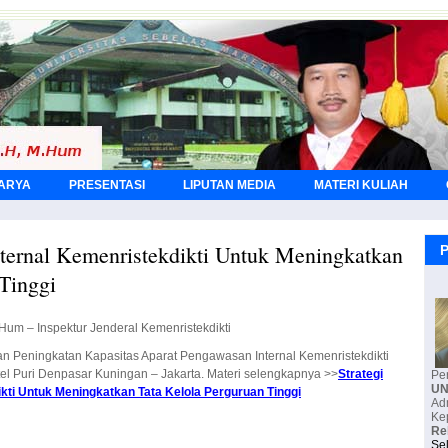
KARYA
PRESENTASI
LIPUTAN MEDIA
MATERI KULIAH
nternal Kemenristekdikti Untuk Meningkatkan
P
 Tinggi
.Hum – Inspektur Jenderal Kemenristekdikti
 Peningkatan Kapasitas Aparat Pengawasan Internal Kemenristekdikti
tel Puri Denpasar Kuningan – Jakarta. Materi selengkapnya >>
Strategi
Pe
U
ti Untuk Meningkatkan Tata Kelola Perguruan Tinggi
Ke
Re
Se