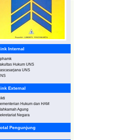
nggris.
ink Internal
phamk
akultas Hukum UNS
ascasarjana UNS
awancara di studio I News TV.
UNS
ink External
ikti
ementerian Hukum dan HAM
ahkamah Agung
ekretariat Negara
otal Pengunjung
elantikan Rektor Terpilih UNIMA