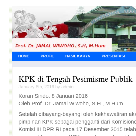
HOME
PROFIL
HASIL KARYA
PRESENTASI
KPK di Tengah Pesimisme Publik
January 8th, 2016 by admin
Koran Sindo, 8 Januari 2016
Oleh Prof. Dr. Jamal Wiwoho, S.H., M.Hum.
Setelah dibayang-bayangi oleh kekhawatiran a
pimpinan KPK sebagai pengganti dari Komisioner
Komisi III DPR RI pada 17 Desember 2015 t
personel komisioner KPK yang baru sebagai hasil