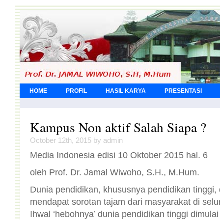
HOME
PROFIL
HASIL KARYA
PRESENTASI
Kampus Non aktif Salah Siapa ?
October 12th, 2015 by admin
Media Indonesia edisi 10 Oktober 2015 hal. 6
oleh Prof. Dr. Jamal Wiwoho, S.H., M.Hum.
Dunia pendidikan, khususnya pendidikan tinggi, 
mendapat sorotan tajam dari masyarakat di seluruh
Ihwal ‘hebohnya’ dunia pendidikan tinggi dimulai dari
Teknologi, dan Pendidikan Tinggi (Menristek dan D
saat melakukan kunjungan mendadak ke beberapa 