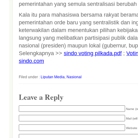
pemerintahan yang semula sentralisasi berubah 
Kala itu para mahasiswa bersama rakyat beram
pemerintahan orde baru yang sentralistik da
keterwakilan dalam menentukan pilihan kebijaka
Selengkapnya >>
sindo voting pilkada.pdf
;
Voti
sindo.com
Filed under :
Liputan Media
,
Nasional
Leave a Reply
Name (r
Mail (wil
Website