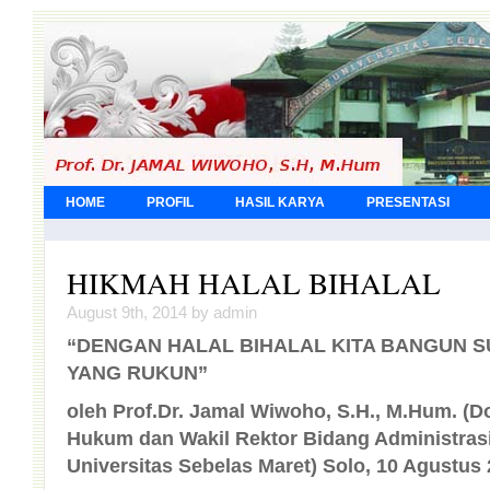
HOME
PROFIL
HASIL KARYA
PRESENTASI
HIKMAH HALAL BIHALAL
August 9th, 2014 by admin
“DENGAN HALAL BIHALAL
KITA BANGUN 
YANG RUKUN”
oleh Prof.Dr. Jamal Wiwoho, S.H., M.Hum. (
Do
Hukum dan Wakil Rektor
Bidang
Administras
U
niversitas
Sebelas
Maret
) Solo, 10 Agustus