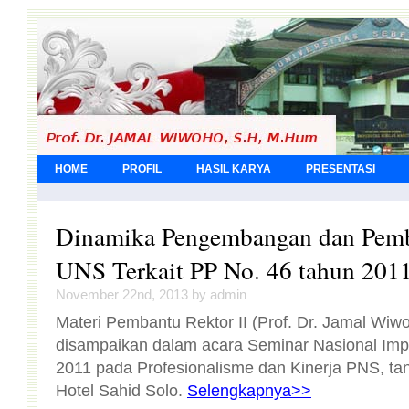
HOME
PROFIL
HASIL KARYA
PRESENTASI
Dinamika Pengembangan dan Pem
UNS Terkait PP No. 46 tahun 201
November 22nd, 2013 by admin
Materi Pembantu Rektor II (Prof. Dr. Jamal Wi
disampaikan dalam acara Seminar Nasional Implement
2011 pada Profesionalisme dan Kinerja PNS, tanggal
Hotel Sahid Solo.
Selengkapnya>>