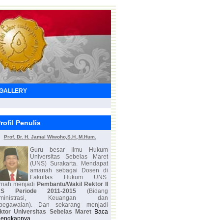
GALLERY
rofil Penulis
Prof. Dr. H. Jamal Wiwoho,S.H.,M.Hum.
Guru besar Ilmu Hukum
Universitas Sebelas Maret
(UNS) Surakarta. Mendapat
amanah sebagai Dosen di
Fakultas Hukum UNS.
rnah menjadi
Pembantu/Wakil Rektor II
NS Periode 2011-2015
(Bidang
Administrasi, Keuangan dan
pegawaian). Dan sekarang menjadi
ktor Universitas Sebelas Maret
Baca
lengkapnya...