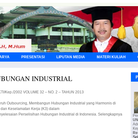
KARYA
PRESENTASI
LIPUTAN MEDIA
MATERI KULIAH
UBUNGAN INDUSTRIAL
P
/DIKTI/Kep./2002 VOLUME 32 – NO. 2 – TAHUN 2013
ruh Outsourcing, Membangun Hubungan Industrial yang Harmonis di
n dan Keselamatan Kerja (K3) dalam
nyelesaian Perselisihan Hubungan Industrial di Indonesia. Selengkapnya
Pe
U
Ke
Re
Se