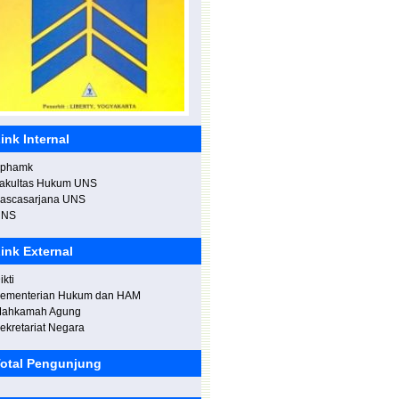
ilahturahmi dan Halal bihalal dengan
ivitas akademi UNIMA.
ink Internal
phamk
akultas Hukum UNS
eresmian Gedung "Budi Tjahjono" di
ascasarjana UNS
oliteknik Negeri Madiun.
UNS
ink External
ikti
ementerian Hukum dan HAM
ahkamah Agung
ekretariat Negara
otal Pengunjung