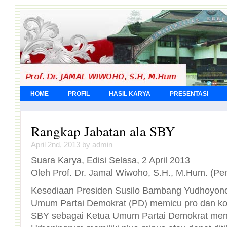
HOME
PROFIL
HASIL KARYA
PRESENTASI
Rangkap Jabatan ala SBY
April 2nd, 2013 by admin
Suara Karya, Edisi Selasa, 2 April 2013
Oleh Prof. Dr. Jamal Wiwoho, S.H., M.Hum. (Pe
Kesediaan Presiden Susilo Bambang Yudhoyono
Umum Partai Demokrat (PD) memicu pro dan kontra.
SBY sebagai Ketua Umum Partai Demokra
Urbaningrum memiliki plus-minus atau dapat di