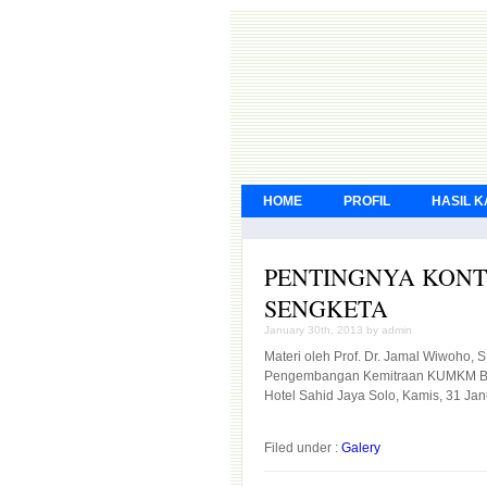
HOME
PROFIL
HASIL 
PENTINGNYA KONT
SENGKETA
January 30th, 2013 by admin
Materi oleh Prof. Dr. Jamal Wiwoho,
Pengembangan Kemitraan KUMKM Bidang Han
Hotel Sahid Jaya Solo, Kamis, 31 Ja
Filed under :
Galery