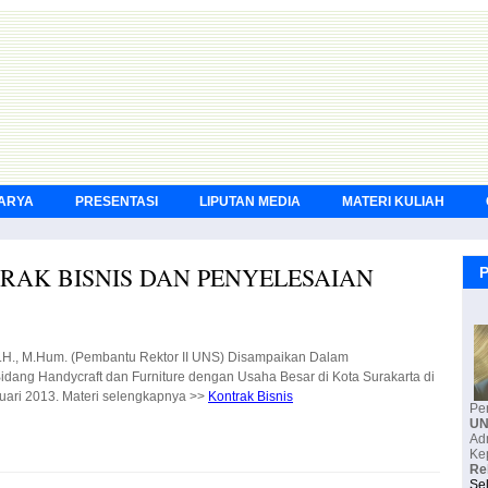
KARYA
PRESENTASI
LIPUTAN MEDIA
MATERI KULIAH
RAK BISNIS DAN PENYELESAIAN
P
 S.H., M.Hum. (Pembantu Rektor II UNS) Disampaikan Dalam
dycraft dan Furniture dengan Usaha Besar di Kota Surakarta di
nuari 2013. Materi selengkapnya >>
Kontrak Bisnis
Pe
U
Ke
Re
Se