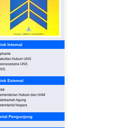
elantikan Rektor Terpilih UNIMA
ink Internal
phamk
ilahturahmi dan Halal bihalal dengan
akultas Hukum UNS
ivitas akademi UNIMA.
ascasarjana UNS
UNS
ink External
ikti
ementerian Hukum dan HAM
ahkamah Agung
ekretariat Negara
otal Pengunjung
eresmian Gedung "Budi Tjahjono" di
oliteknik Negeri Madiun.