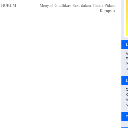
P
A HUKUM
Menyoal Gratifikasi Seks dalam Tindak Pidana
Korupsi
»
L
A
S
F
c
P
L
D
K
M
S
T
P
P