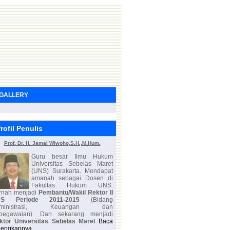
GALLERY
rofil Penulis
Prof. Dr. H. Jamal Wiwoho,S.H.,M.Hum.
Guru besar Ilmu Hukum
Universitas Sebelas Maret
(UNS) Surakarta. Mendapat
amanah sebagai Dosen di
Fakultas Hukum UNS.
rnah menjadi
Pembantu/Wakil Rektor II
NS Periode 2011-2015
(Bidang
Administrasi, Keuangan dan
pegawaian). Dan sekarang menjadi
ktor Universitas Sebelas Maret
Baca
lengkapnya...