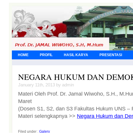
HOME
PROFIL
HASIL KARYA
PRESENTASI
NEGARA HUKUM DAN DEMO
January 11th, 2013 by admin
Materi Oleh Prof. Dr. Jamal Wiwoho, S.H., M.Hu
Maret
(Dosen S1, S2, dan S3 Fakultas Hukum UNS – 
Materi selengkapnya >>
Negara Hukum dan De
Filed under :
Galery