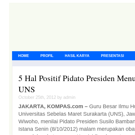
HOME
PROFIL
HASIL KARYA
PRESENTASI
5 Hal Positif Pidato Presiden Men
UNS
October 25th, 2012 by admin
JAKARTA, KOMPAS.com –
Guru Besar Ilmu 
Universitas Sebelas Maret Surak
Wiwoho, menilai Pidato Preside
Istana Senin (8/10/2012) mal
meredakan ketegangan Komisi 