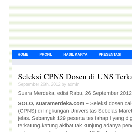
HOME
PROFIL
HASIL KARYA
PRESENTASI
Seleksi CPNS Dosen di UNS Terk
September 26th, 2012 by admin
Suara Merdeka, edisi Rabu, 26 September 2012
SOLO, suaramerdeka.com –
Seleksi dosen cal
(CPNS) di lingkungan Universi
jelas. Sebanyak 129 peserta te
terkatung-katung akibat tak ku