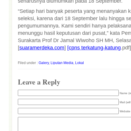
seharusnya diumumkan pada 18 September.
“Setiap hari banyak peserta yang menanyakan k
seleksi, karena dari 18 September lalu hingga s
pengumumannya. Kami sendiri hanya pelaksan
menunggu hasil keputusan dari pusat,” kata 
Surakarta Prof Dr Jamal Wiwoho SH MH, Selasa 
[
suaramerdeka.com
]
[cpns terkatung-katung
.pdf]
Filed under :
Galery
,
Liputan Media
,
Lokal
Leave a Reply
Name (r
Mail (wil
Website