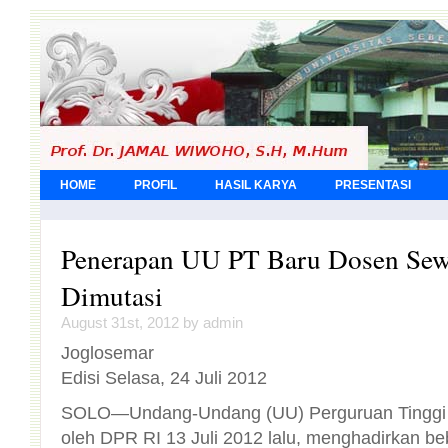
HOME
PROFIL
HASIL KARYA
PRESENTASI
Penerapan UU PT Baru Dosen Sew
Dimutasi
August 31st, 2012 by admin
Joglosemar
Edisi Selasa, 24 Juli 2012
SOLO—Undang-Undang (UU) Perguruan Tinggi (
oleh DPR RI 13 Juli 2012 lalu, menghadirkan 
terkait sistem pendidikan dan pengelolan PT.
adalah dosen sewaktu-waktu dapat dimutasi ke