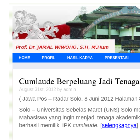
HOME
PROFIL
HASIL KARYA
PRESENTASI
Cumlaude Berpeluang Jadi Tenag
August 31st, 2012 by admin
( Jawa Pos – Radar Solo, 8 Juni 2012 Halaman 
Solo – Universitas Sebelas Maret (UNS) Solo 
Mahasiswa yang ingin menjadi tenaga akademik K
berhasil memiliki IPK
cumlaude.
[
selengkapnya
]