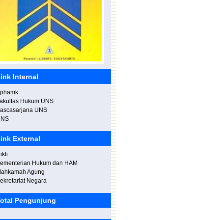
alan Sehat Bersama Staff di
nspektorat Jenderal, Kemenristekdikti.
ink Internal
phamk
akultas Hukum UNS
awancara di studio I News TV.
ascasarjana UNS
UNS
ink External
ikti
ementerian Hukum dan HAM
ahkamah Agung
ekretariat Negara
otal Pengunjung
eresmian Gedung "Budi Tjahjono" di
oliteknik Negeri Madiun.