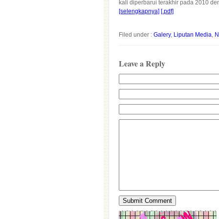
kali diperbarui terakhir pada 2010 
[selengkapnya]
[.pdf]
Filed under :
Galery
,
Liputan Media
,
N
Leave a Reply