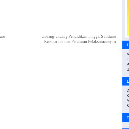
J
I
aru
Undang-undang Pendidikan Tinggi, Substansi
Kebaharuan dan Peraturan Pelaksanaannya
»
L
A
F
W
P
L
D
K
M
S
T
P
P