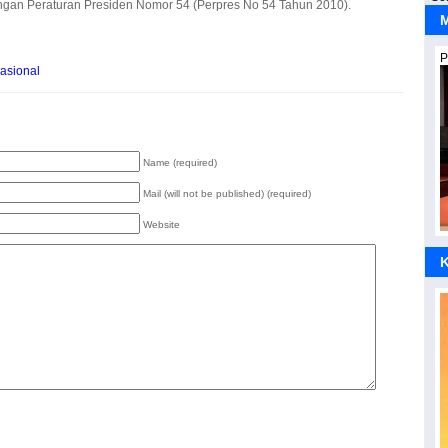
dengan Peraturan Presiden Nomor 54 (Perpres No 54 Tahun 2010).
M
P
asional
Name (required)
Mail (will not be published) (required)
Website
M
K
I