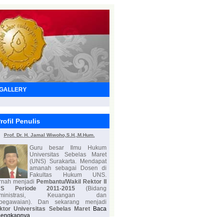
GALLERY
rofil Penulis
Prof. Dr. H. Jamal Wiwoho,S.H.,M.Hum.
Guru besar Ilmu Hukum
Universitas Sebelas Maret
(UNS) Surakarta. Mendapat
amanah sebagai Dosen di
Fakultas Hukum UNS.
rnah menjadi
Pembantu/Wakil Rektor II
NS Periode 2011-2015
(Bidang
Administrasi, Keuangan dan
pegawaian). Dan sekarang menjadi
ktor Universitas Sebelas Maret
Baca
lengkapnya...