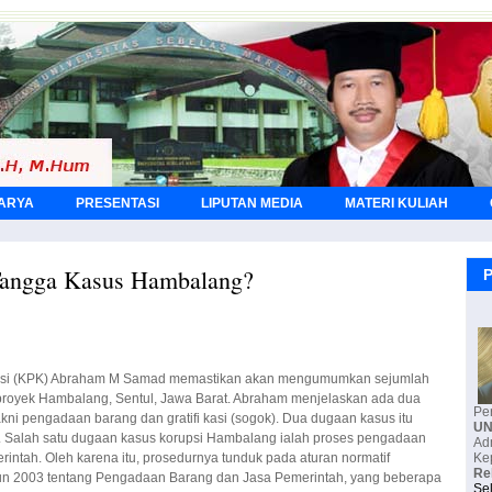
KARYA
PRESENTASI
LIPUTAN MEDIA
MATERI KULIAH
angga Kasus Hambalang?
P
psi (KPK) Abraham M Samad memastikan akan mengumumkan sejumlah
 proyek Hambalang, Sentul, Jawa Barat. Abraham menjelaskan ada dua
kni pengadaan barang dan gratifi kasi (sogok). Dua dugaan kasus itu
K. Salah satu dugaan kasus korupsi Hambalang ialah proses pengadaan
erintah. Oleh karena itu, prosedurnya tunduk pada aturan normatif
n 2003 tentang Pengadaan Barang dan Jasa Pemerintah, yang beberapa
Pe
U
Ke
Re
Se