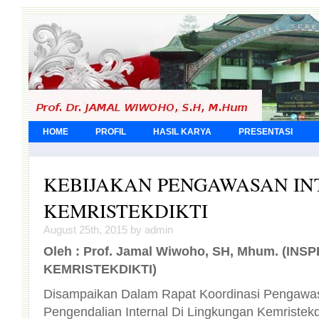
HOME
PROFIL
HASIL KARYA
PRESENTASI
KEBIJAKAN PENGAWASAN IN
KEMRISTEKDIKTI
August 25th, 2015 by admin
Oleh : Prof.
Jamal
Wiwoho
, SH,
Mhum
. (
INSP
K
E
M
RISTEKDIKTI)
Disampaikan Dalam Rapat Koordinasi Pengawas
Pengendalian Internal Di Lingkungan Kemristek