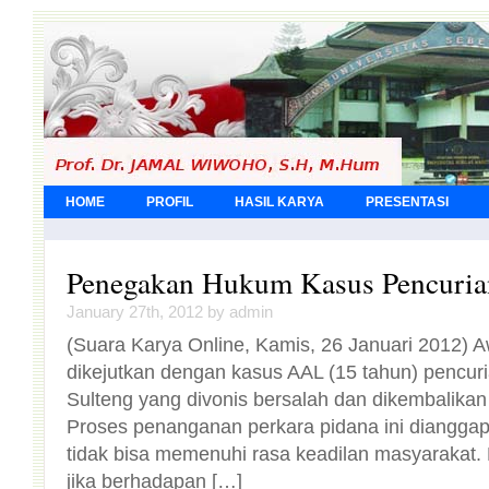
HOME
PROFIL
HASIL KARYA
PRESENTASI
Penegakan Hukum Kasus Pencuria
January 27th, 2012 by admin
(Suara Karya Online, Kamis, 26 Januari 2012) Aw
dikejutkan dengan kasus AAL (15 tahun) pencu
Sulteng yang divonis bersalah dan dikembalikan
Proses penanganan perkara pidana ini diang
tidak bisa memenuhi rasa keadilan masyarakat.
jika berhadapan […]