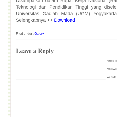
Disampaikan dalam Rapat Kerja Nasional (Rak
Teknologi dan Pendidikan Tinggi yang dise
Universitas Gadjah Mada (UGM) Yogyakarta
Selengkapnya >>
Download
Filed under :
Galery
Leave a Reply
Name (r
Mail (wil
Website