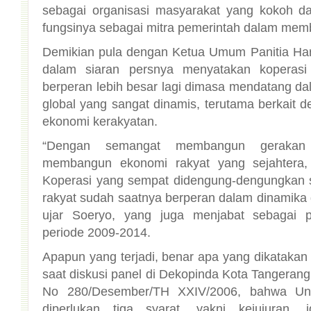
fungsinya sebagai mitra pemerintah dalam me
Demikian pula dengan Ketua Umum Panitia Ha
dalam siaran persnya menyatakan koperas
berperan lebih besar lagi dimasa mendatang 
global yang sangat dinamis, terutama berkai
ekonomi kerakyatan.
“Dengan semangat membangun gerakan 
membangun ekonomi rakyat yang sejahtera, 
Koperasi yang sempat didengung-dengungkan 
rakyat sudah saatnya berperan dalam dinamika 
ujar Soeryo, yang juga menjabat sebagai 
periode 2009-2014.
Apapun yang terjadi, benar apa yang dikatakan
saat diskusi panel di Dekopinda Kota Tangerang,
No 280/Desember/TH XXIV/2006, bahwa Un
diperlukan tiga syarat, yakni kejujuran, i
Menurutnya, modal utama koperasi sebenarn
tetapi kejujuran. Keterpurukan ekonomi kita te