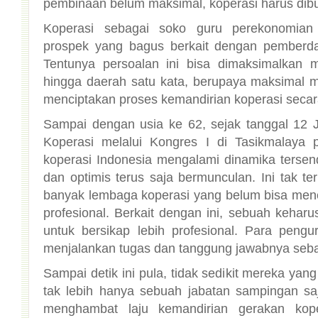
pembinaan belum maksimal, koperasi harus dib
Koperasi sebagai soko guru perekonomian 
prospek yang bagus berkait dengan pemberd
Tentunya persoalan ini bisa dimaksimalkan 
hingga daerah satu kata, berupaya maksimal 
menciptakan proses kemandirian koperasi secara
Sampai dengan usia ke 62, sejak tanggal 12 Ju
Koperasi melalui Kongres I di Tasikmalaya
koperasi Indonesia mengalami dinamika tersend
dan optimis terus saja bermunculan. Ini tak te
banyak lembaga koperasi yang belum bisa me
profesional. Berkait dengan ini, sebuah kehar
untuk bersikap lebih profesional. Para peng
menjalankan tugas dan tanggung jawabnya seba
Sampai detik ini pula, tidak sedikit mereka yan
tak lebih hanya sebuah jabatan sampingan saja
menghambat laju kemandirian gerakan kope
secara profesional. Untuk memperbaiki citra, 
jati dirinya dengan membangun organisasi 
sebenarnya sudah tersirat dalam nilai-nila
persoalan kejujuran, keadilan, tanggungjawa