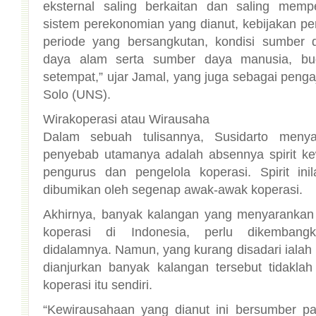
Solo (UNS).
Wirakoperasi atau Wirausaha
Dalam sebuah tulisannya, Susidarto meny
penyebab utamanya adalah absennya spirit ke
pengurus dan pengelola koperasi. Spirit ini
dibumikan oleh segenap awak-awak koperasi.
Akhirnya, banyak kalangan yang menyaranka
koperasi di Indonesia, perlu dikembangk
didalamnya. Namun, yang kurang disadari iala
dianjurkan banyak kalangan tersebut tidakla
koperasi itu sendiri.
“Kewirausahaan yang dianut ini bersumber pa
yang memuja keuntungan dan uang yang sebesa
utama dan menganggap persaingan adalah 
seringkali tanpa mempersoalkan cara dan etik
gerakannya tidaklah memerlukan kewirausahaan