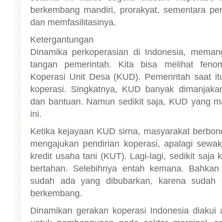
dan memfasilitasinya.
Ketergantungan
Dinamika perkoperasian di Indonesia, memang
tangan pemerintah. Kita bisa melihat feno
Koperasi Unit Desa (KUD). Pemerintah saat i
koperasi. Singkatnya, KUD banyak dimanjakan
dan bantuan. Namun sedikit saja, KUD yang m
ini.
Ketika kejayaan KUD sirna, masyarakat berbo
mengajukan pendirian koperasi, apalagi sewa
kredit usaha tani (KUT). Lagi-lagi, sedikit saj
bertahan. Selebihnya entah kemana. Bahkan
sudah ada yang dibubarkan, karena sudah t
berkembang.
Dinamikan gerakan koperasi Indonesia diakui a
untuk pembangunan pada sektor marginal, sep
sektor informal yang masih bergerak dengan fa
teknologi dan informasi. Koperasi termasuk al
memberikan kesempatan kepada sektor tradisio
dengan masyarakat modern. Karena pada ha
gerakan masyarakat, terdapat anggapan umum 
timbul jika tidak ada program khusus dari 
kebanyakan negara berkembang, peranan pem
yang mengakibatkan ketergantungan dan k