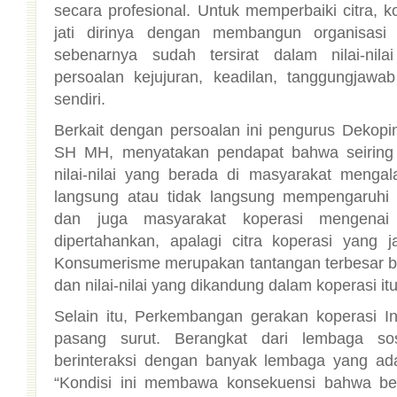
sendiri.
Berkait dengan persoalan ini pengurus Dekop
SH MH, menyatakan pendapat bahwa seiring
nilai-nilai yang berada di masyarakat mengal
langsung atau tidak langsung mempengaruhi 
dan juga masyarakat koperasi mengenai 
dipertahankan, apalagi citra koperasi yang 
Konsumerisme merupakan tantangan terbesar bag
dan nilai-nilai yang dikandung dalam koperasi itu
Selain itu, Perkembangan gerakan koperasi I
pasang surut. Berangkat dari lembaga sos
berinteraksi dengan banyak lembaga yang ada
“Kondisi ini membawa konsekuensi bahwa be
eksternal saling berkaitan dan saling mempe
sistem perekonomian yang dianut, kebijakan pe
periode yang bersangkutan, kondisi sumber
daya alam serta sumber daya manusia, buda
setempat,” ujar Jamal, yang juga sebagai pengaj