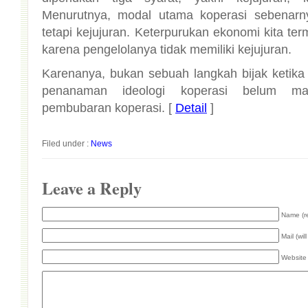
karena pengelolanya tidak memiliki kejujuran.
Karenanya, bukan sebuah langkah bijak ketik
penanaman ideologi koperasi belum ma
pembubaran koperasi. [
Detail
]
Filed under :
News
Leave a Reply
Name (r
Mail (wil
Website