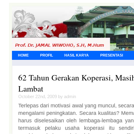
HOME
PROFIL
HASIL KARYA
PRESENTASI
62 Tahun Gerakan Koperasi, Masih
Lambat
October 22nd, 2009 by admin
Terlepas dari motivasi awal yang muncul, secara
mengalami peningkatan. Secara kualitas? Me
harus diselesaikan oleh lembaga-lembaga yan
termasuk pelaku usaha koperasi itu sendir